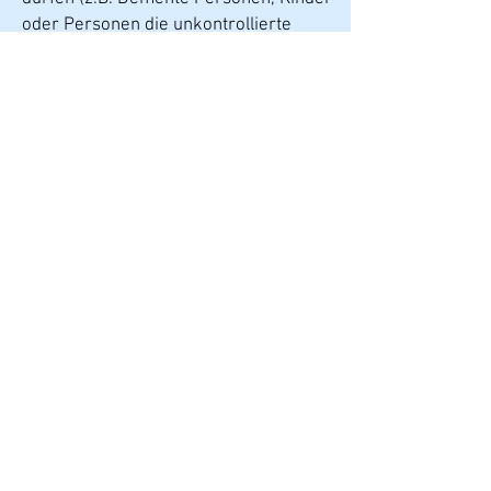
oder Personen die unkontrollierte
Bewegungen machen könnten). Ebenso
geeignet ist die Kipphebelsicherung als
Diebstahlschutz für Mobeli
Haltesysteme - überall wo diese zum
Einsatz kommen, wie z.B. in Hotels,
Krankenhäusern oder Altenheimen und
im öffentlichen Bereich.
Weiteres Zubehör
Kontrastringe