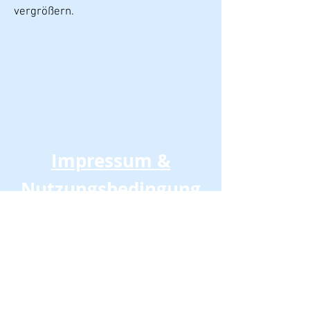
vergrößern.
Impressum &
Nutzungsbedingung
en
Datenschutzer
klärung